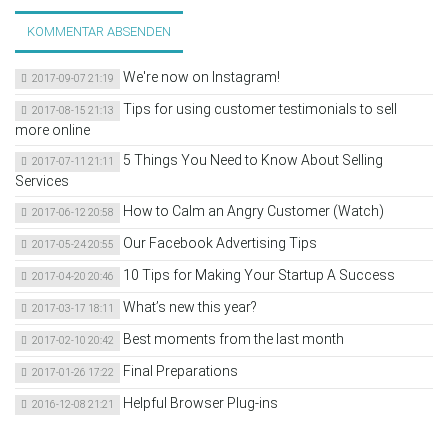
KOMMENTAR ABSENDEN
We're now on Instagram!
2017-09-07 21:19
Tips for using customer testimonials to sell
2017-08-15 21:13
more online
5 Things You Need to Know About Selling
2017-07-11 21:11
Services
How to Calm an Angry Customer (Watch)
2017-06-12 20:58
Our Facebook Advertising Tips
2017-05-24 20:55
10 Tips for Making Your Startup A Success
2017-04-20 20:46
What’s new this year?
2017-03-17 18:11
Best moments from the last month
2017-02-10 20:42
Final Preparations
2017-01-26 17:22
Helpful Browser Plug-ins
2016-12-08 21:21